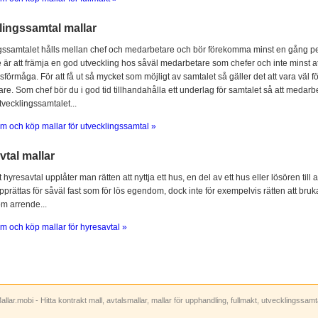
lingssamtal mallar
gssamtalet hålls mellan chef och medarbetare och bör förekomma minst en gång per
 är att främja en god utveckling hos såväl medarbetare som chefer och inte minst at
sförmåga. För att få ut så mycket som möjligt av samtalet så gäller det att vara vä
e. Som chef bör du i god tid tillhandahålla ett underlag för samtalet så att medarbe
utvecklingssamtalet...
m och köp mallar för utvecklingssamtal »
tal mallar
hyresavtal upplåter man rätten att nyttja ett hus, en del av ett hus eller lösören till
prättas för såväl fast som för lös egendom, dock inte för exempelvis rätten att bruka
om arrende...
m och köp mallar för hyresavtal »
allar.mobi - Hitta kontrakt mall, avtalsmallar, mallar för upphandling, fullmakt, utvecklingssam