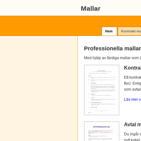
Mallar
Hem
Kontrakt ma
Professionella mallar
Med hjälp av färdiga mallar som ä
Kontra
Ett kontra
fler). Enl
som avtalat
Läs mer o
Avtal m
Du ingår d
nytt kakel