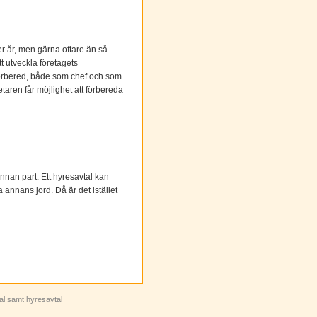
 år, men gärna oftare än så.
t utveckla företagets
l förbered, både som chef och som
taren får möjlighet att förbereda
 annan part. Ett hyresavtal kan
 annans jord. Då är det istället
tal samt hyresavtal