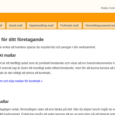
Mallar.mobi 
ll
Avtal mall
Upphandling mall
Fullmakt mall
Utvecklingssamtal ma
 för ditt företagande
r enkla att hantera sparar du mycket tid och pengar i din verksamhet.
kt mallar
kt är ett skriftligt avtal som är juridiskt bindande och visar att en överenskommelse ha
igt svensk lag är även ett muntligt avtal oftast bindande, men för att kunna bevisa att e
s är det viktigt att skriva ett kontrakt...
m och köp mallar för kontrakt »
allar
agligen avtal, förmodligen utan att ens tänka på det. När du köper lunch ingår du e
 till badrummet. Enligt lag ingås ett avtal genom att en accept görs på ett lämnat anb