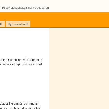
- Hitta professionella mallar vart du än är!
ll
Hyresavtal mall
r träffats mellan två parter (eller
tt avtal verkligen slutits och vad
tt avtal liksom när du handlar
ud och omfattar alltid minst två