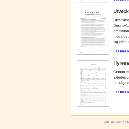
Utveck
Utvecklin
Dess syfte
prestation
medarbetar
sig inför 
Läs mer o
Hyresav
Genom ett 
således up
en fråga 
Läs mer o
Om DokuMera
| M