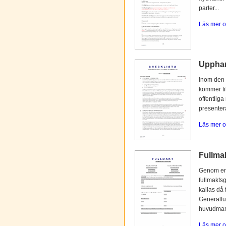
parter...
Läs mer o
Upphan
Inom den 
kommer til
offentliga
presentera
Läs mer o
Fullmak
Genom en 
fullmaktsg
kallas då 
Generalfu
huvudmann
Läs mer o