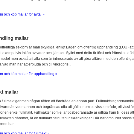
m och köp mallar för avtal »
dling mallar
offentliga sektorn är man skyldiga, enligt Lagen om offentlig upphandling (LOU) att
l exempelvis inköp av varor och tjänster. Syftet med detta är först och främst att ef
 medel men också att alla som är intresserade av att göra affärer med den offentliga 
 vad man har att erbjuda och till vilket pris...
m och köp mallar för upphandling »
t mallar
fullmakt ger man någon rätten att företräda en annan part. Fullmaktstagaren/omb
ivaren/huvudmannen och begränsas ofta att gälla inom ett visst område, ett visst är
för en enkel fullmakt. Fullmakter som ej är tidsbegränsade är giltiga fram till dess at
llmakten däremot, är en fullmakt helt utan inskränkningar. Här har ombudet prec
en har...
m och köp mallar för fullmakt »