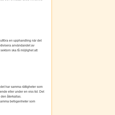
 utföra en upphandling när det
fektivisera användandet av
sektorn ska få möjlighet att
udet har samma rättigheter som
ende eller under en viss tid. Det
t den återkallas.
is samma befogenheter som