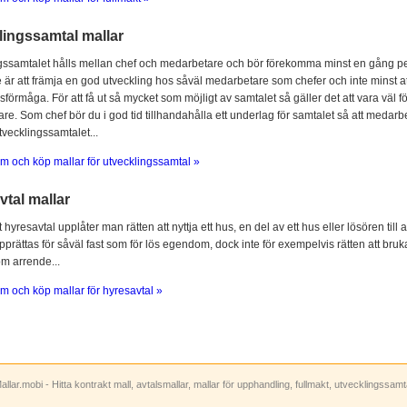
lingssamtal mallar
gssamtalet hålls mellan chef och medarbetare och bör förekomma minst en gång per
 är att främja en god utveckling hos såväl medarbetare som chefer och inte minst at
sförmåga. För att få ut så mycket som möjligt av samtalet så gäller det att vara vä
e. Som chef bör du i god tid tillhandahålla ett underlag för samtalet så att medarbe
utvecklingssamtalet...
m och köp mallar för utvecklingssamtal »
tal mallar
hyresavtal upplåter man rätten att nyttja ett hus, en del av ett hus eller lösören till
prättas för såväl fast som för lös egendom, dock inte för exempelvis rätten att bruka
om arrende...
m och köp mallar för hyresavtal »
allar.mobi - Hitta kontrakt mall, avtalsmallar, mallar för upphandling, fullmakt, utvecklingssam