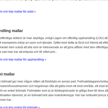
m och köp mallar för avtal »
dling mallar
offentliga sektorn är man skyldiga, enligt Lagen om offentlig upphandling (LOU) att
l exempelvis inköp av varor och tjänster. Syftet med detta är först och främst att ef
 medel men också att alla som är intresserade av att göra affärer med den offentliga 
 vad man har att erbjuda och till vilket pris...
m och köp mallar för upphandling »
t mallar
fullmakt ger man någon rätten att företräda en annan part. Fullmaktstagaren/omb
ivaren/huvudmannen och begränsas ofta att gälla inom ett visst område, ett visst är
för en enkel fullmakt. Fullmakter som ej är tidsbegränsade är giltiga fram till dess at
llmakten däremot, är en fullmakt helt utan inskränkningar. Här har ombudet prec
en har...
m och köp mallar för fullmakt »