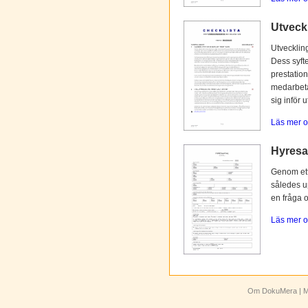
Utveck
Utvecklin
Dess syfte
prestation
medarbetar
sig inför 
Läs mer o
Hyresav
Genom ett 
således up
en fråga 
Läs mer o
Om DokuMera
| M