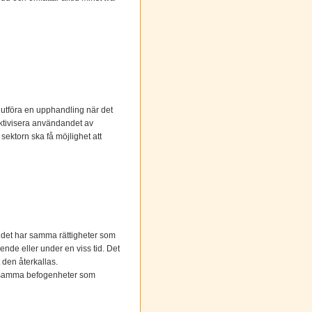
 utföra en upphandling när det
fektivisera användandet av
sektorn ska få möjlighet att
udet har samma rättigheter som
ende eller under en viss tid. Det
t den återkallas.
is samma befogenheter som