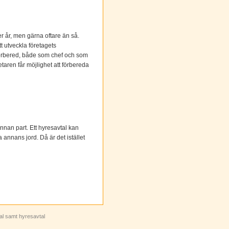
 år, men gärna oftare än så.
t utveckla företagets
l förbered, både som chef och som
taren får möjlighet att förbereda
 annan part. Ett hyresavtal kan
 annans jord. Då är det istället
tal samt hyresavtal