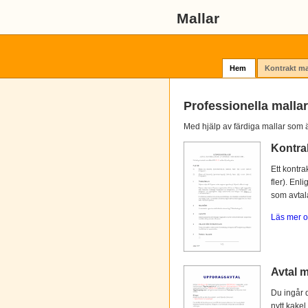
Mallar
Hem
Kontrakt ma
Professionella mallar
Med hjälp av färdiga mallar som ä
Kontra
Ett kontra
fler). Enl
som avtalat
Läs mer o
Avtal m
Du ingår d
nytt kakel