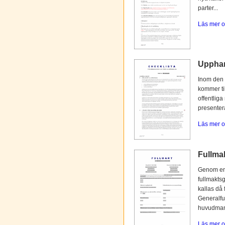
parter...
Läs mer o
Upphan
Inom den 
kommer til
offentliga
presentera
Läs mer o
Fullmak
Genom en 
fullmaktsg
kallas då 
Generalfu
huvudmann
Läs mer o