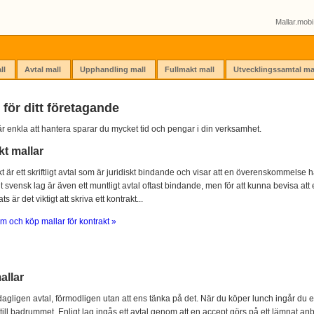
Mallar.mobi 
ll
Avtal mall
Upphandling mall
Fullmakt mall
Utvecklingssamtal ma
 för ditt företagande
r enkla att hantera sparar du mycket tid och pengar i din verksamhet.
kt mallar
kt är ett skriftligt avtal som är juridiskt bindande och visar att en överenskommelse ha
igt svensk lag är även ett muntligt avtal oftast bindande, men för att kunna bevisa att e
s är det viktigt att skriva ett kontrakt...
m och köp mallar för kontrakt »
allar
agligen avtal, förmodligen utan att ens tänka på det. När du köper lunch ingår du e
 till badrummet. Enligt lag ingås ett avtal genom att en accept görs på ett lämnat anb