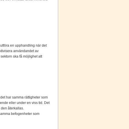
 utföra en upphandling när det
fektivisera användandet av
sektorn ska få möjlighet att
udet har samma rättigheter som
ende eller under en viss tid. Det
t den återkallas.
is samma befogenheter som