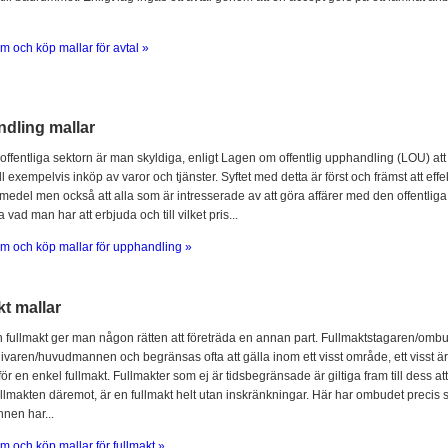
m och köp mallar för avtal »
dling mallar
offentliga sektorn är man skyldiga, enligt Lagen om offentlig upphandling (LOU) att
l exempelvis inköp av varor och tjänster. Syftet med detta är först och främst att ef
 medel men också att alla som är intresserade av att göra affärer med den offentliga 
 vad man har att erbjuda och till vilket pris...
m och köp mallar för upphandling »
t mallar
fullmakt ger man någon rätten att företräda en annan part. Fullmaktstagaren/omb
ivaren/huvudmannen och begränsas ofta att gälla inom ett visst område, ett visst är
för en enkel fullmakt. Fullmakter som ej är tidsbegränsade är giltiga fram till dess at
llmakten däremot, är en fullmakt helt utan inskränkningar. Här har ombudet prec
en har...
m och köp mallar för fullmakt »