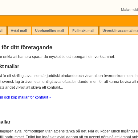
Mallar.mobi 
ll
Avtal mall
Upphandling mall
Fullmakt mall
Utvecklingssamtal ma
 för ditt företagande
r enkla att hantera sparar du mycket tid och pengar i din verksamhet.
kt mallar
kt är ett skriftligt avtal som är juridiskt bindande och visar att en överenskommelse ha
igt svensk lag är även ett muntligt avtal oftast bindande, men för att kunna bevisa att e
s är det viktigt att skriva ett kontrakt...
m och köp mallar för kontrakt »
allar
agligen avtal, förmodligen utan att ens tänka på det. När du köper lunch ingår du e
 till badrummet. Enligt lag ingås ett avtal genom att en accept görs på ett lämnat anb