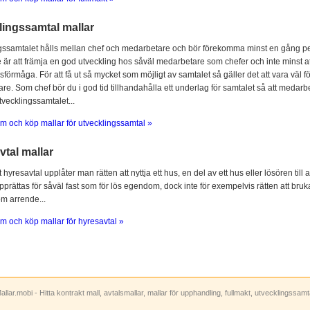
lingssamtal mallar
gssamtalet hålls mellan chef och medarbetare och bör förekomma minst en gång per
 är att främja en god utveckling hos såväl medarbetare som chefer och inte minst at
sförmåga. För att få ut så mycket som möjligt av samtalet så gäller det att vara vä
e. Som chef bör du i god tid tillhandahålla ett underlag för samtalet så att medarbe
utvecklingssamtalet...
m och köp mallar för utvecklingssamtal »
tal mallar
hyresavtal upplåter man rätten att nyttja ett hus, en del av ett hus eller lösören till
prättas för såväl fast som för lös egendom, dock inte för exempelvis rätten att bruka
om arrende...
m och köp mallar för hyresavtal »
allar.mobi - Hitta kontrakt mall, avtalsmallar, mallar för upphandling, fullmakt, utvecklingssam