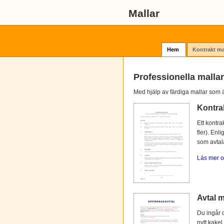
Mallar
Hem
Kontrakt ma
Professionella mallar
Med hjälp av färdiga mallar som ä
Kontra
Ett kontra
fler). Enl
som avtalat
Läs mer o
Avtal m
Du ingår d
nytt kakel