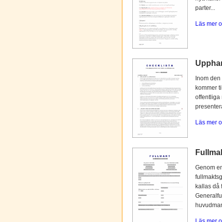
parter...
Läs mer o
Upphan
Inom den 
kommer til
offentliga
presentera
Läs mer o
Fullmak
Genom en 
fullmaktsg
kallas då 
Generalfu
huvudmann
Läs mer o