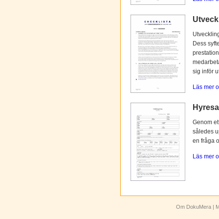
Utveck
Utvecklin
Dess syfte
prestation
medarbetar
sig inför 
Läs mer o
Hyresav
Genom ett 
således up
en fråga 
Läs mer o
Om DokuMera
| M