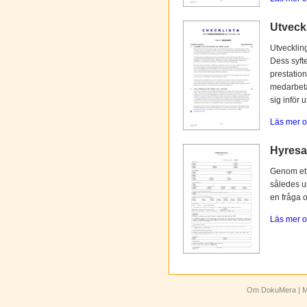
Utveck
Utvecklin
Dess syfte
prestation
medarbetar
sig inför 
Läs mer o
Hyresav
Genom ett 
således up
en fråga 
Läs mer o
Om DokuMera
| M