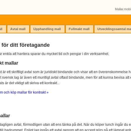
Mallar.mobi 
ll
Avtal mall
Upphandling mall
Fullmakt mall
Utvecklingssamtal ma
 för ditt företagande
r enkla att hantera sparar du mycket tid och pengar i din verksamhet.
kt mallar
kt är ett skriftligt avtal som är juridiskt bindande och visar att en överenskommelse ha
igt svensk lag är även ett muntligt avtal oftast bindande, men för att kunna bevisa att e
s är det viktigt att skriva ett kontrakt...
m och köp mallar för kontrakt »
allar
agligen avtal, förmodligen utan att ens tänka på det. När du köper lunch ingår du e
 till badrummet. Enligt lag ingås ett avtal genom att en accept görs på ett lämnat anb