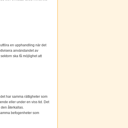
 utföra en upphandling när det
fektivisera användandet av
sektorn ska få möjlighet att
udet har samma rättigheter som
ende eller under en viss tid. Det
t den återkallas.
is samma befogenheter som