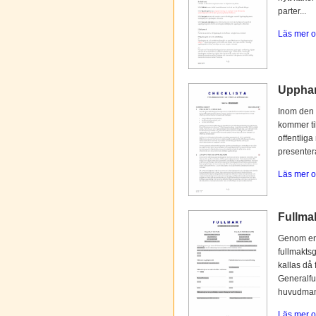
parter...
Läs mer o
Upphan
Inom den 
kommer til
offentliga
presentera
Läs mer o
Fullmak
Genom en 
fullmaktsg
kallas då 
Generalfu
huvudmann
Läs mer o