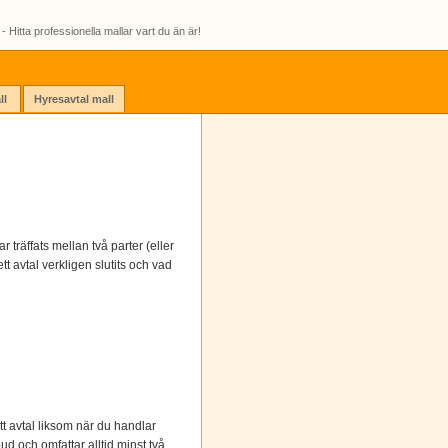
- Hitta professionella mallar vart du än är!
ll
Hyresavtal mall
r träffats mellan två parter (eller
tt avtal verkligen slutits och vad
tt avtal liksom när du handlar
ud och omfattar alltid minst två