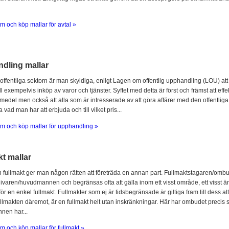
m och köp mallar för avtal »
dling mallar
offentliga sektorn är man skyldiga, enligt Lagen om offentlig upphandling (LOU) att
l exempelvis inköp av varor och tjänster. Syftet med detta är först och främst att ef
 medel men också att alla som är intresserade av att göra affärer med den offentliga 
 vad man har att erbjuda och till vilket pris...
m och köp mallar för upphandling »
t mallar
fullmakt ger man någon rätten att företräda en annan part. Fullmaktstagaren/omb
ivaren/huvudmannen och begränsas ofta att gälla inom ett visst område, ett visst är
för en enkel fullmakt. Fullmakter som ej är tidsbegränsade är giltiga fram till dess at
llmakten däremot, är en fullmakt helt utan inskränkningar. Här har ombudet prec
en har...
m och köp mallar för fullmakt »