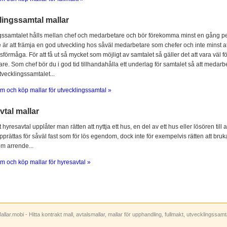
lingssamtal mallar
gssamtalet hålls mellan chef och medarbetare och bör förekomma minst en gång per
 är att främja en god utveckling hos såväl medarbetare som chefer och inte minst at
sförmåga. För att få ut så mycket som möjligt av samtalet så gäller det att vara vä
e. Som chef bör du i god tid tillhandahålla ett underlag för samtalet så att medarbe
utvecklingssamtalet...
m och köp mallar för utvecklingssamtal »
tal mallar
hyresavtal upplåter man rätten att nyttja ett hus, en del av ett hus eller lösören till
prättas för såväl fast som för lös egendom, dock inte för exempelvis rätten att bruka
om arrende...
m och köp mallar för hyresavtal »
allar.mobi - Hitta kontrakt mall, avtalsmallar, mallar för upphandling, fullmakt, utvecklingssam