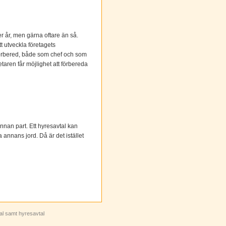
 år, men gärna oftare än så.
t utveckla företagets
l förbered, både som chef och som
taren får möjlighet att förbereda
 annan part. Ett hyresavtal kan
 annans jord. Då är det istället
tal samt hyresavtal