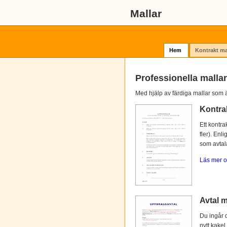
Mallar
Hem
Kontrakt ma
Professionella mallar
Med hjälp av färdiga mallar som ä
Kontra
Ett kontra
fler). Enl
som avtalat
Läs mer o
Avtal m
Du ingår d
nytt kakel