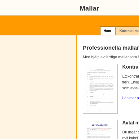
Mallar
Hem
Kontrakt ma
Professionella mallar
Med hjälp av färdiga mallar som ä
Kontra
Ett kontra
fler). Enl
som avtalat
Läs mer o
Avtal m
Du ingår d
nytt kakel