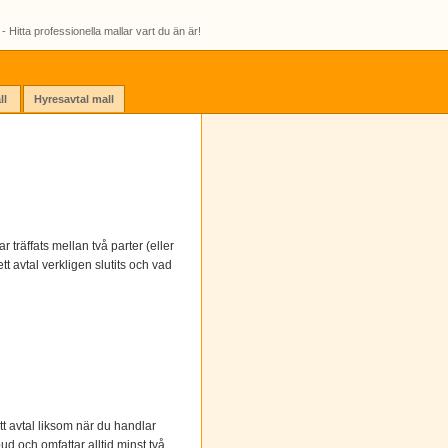
- Hitta professionella mallar vart du än är!
ll
Hyresavtal mall
r träffats mellan två parter (eller
tt avtal verkligen slutits och vad
tt avtal liksom när du handlar
ud och omfattar alltid minst två