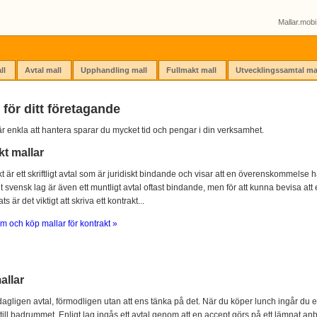
Mallar.mobi 
ll
Avtal mall
Upphandling mall
Fullmakt mall
Utvecklingssamtal ma
 för ditt företagande
r enkla att hantera sparar du mycket tid och pengar i din verksamhet.
kt mallar
kt är ett skriftligt avtal som är juridiskt bindande och visar att en överenskommelse ha
igt svensk lag är även ett muntligt avtal oftast bindande, men för att kunna bevisa att e
s är det viktigt att skriva ett kontrakt...
m och köp mallar för kontrakt »
allar
agligen avtal, förmodligen utan att ens tänka på det. När du köper lunch ingår du e
 till badrummet. Enligt lag ingås ett avtal genom att en accept görs på ett lämnat anb