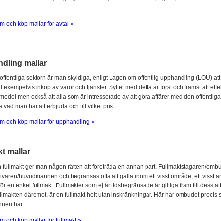
m och köp mallar för avtal »
dling mallar
offentliga sektorn är man skyldiga, enligt Lagen om offentlig upphandling (LOU) att
l exempelvis inköp av varor och tjänster. Syftet med detta är först och främst att ef
 medel men också att alla som är intresserade av att göra affärer med den offentliga 
 vad man har att erbjuda och till vilket pris...
m och köp mallar för upphandling »
t mallar
fullmakt ger man någon rätten att företräda en annan part. Fullmaktstagaren/omb
ivaren/huvudmannen och begränsas ofta att gälla inom ett visst område, ett visst är
för en enkel fullmakt. Fullmakter som ej är tidsbegränsade är giltiga fram till dess at
llmakten däremot, är en fullmakt helt utan inskränkningar. Här har ombudet prec
en har...
m och köp mallar för fullmakt »