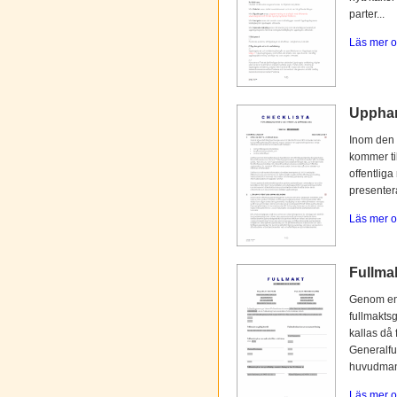
parter...
Läs mer o
Upphan
Inom den 
kommer til
offentliga
presentera
Läs mer o
Fullmak
Genom en 
fullmaktsg
kallas då 
Generalfu
huvudmann
Läs mer o