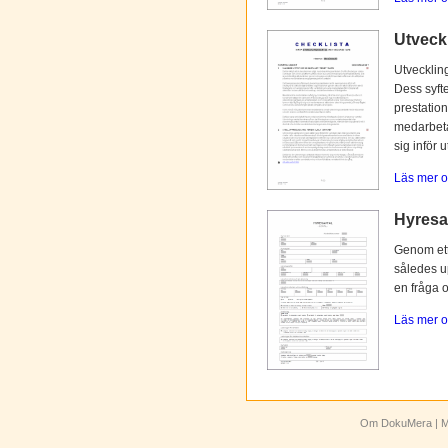
Utveck
Utvecklin
Dess syfte
prestation
medarbetar
sig inför 
Läs mer o
Hyresav
Genom ett 
således up
en fråga 
Läs mer o
Om DokuMera
| M