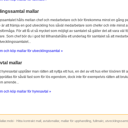
lingssamtal mallar
gssamtalet hålls mellan chef och medarbetare och bör förekomma minst en gång per
 är att främja en god utveckling hos såväl medarbetare som chefer och inte minst at
sförmåga. För att få ut så mycket som möjligt av samtalet så gäller det att vara vä
e. Som chef bör du i god tid tillhandahålla ett underlag för samtalet så att medarbe
utvecklingssamtalet...
m och köp mallar för utvecklingssamtal »
tal mallar
hyresavtal upplåter man rätten att nyttja ett hus, en del av ett hus eller lösören till
prättas för såväl fast som för lös egendom, dock inte för exempelvis rätten att bruka
om arrende...
m och köp mallar för hyresavtal »
allar.mobi - Hitta kontrakt mall, avtalsmallar, mallar för upphandling, fullmakt, utvecklingssam