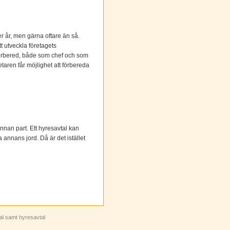
 år, men gärna oftare än så.
t utveckla företagets
l förbered, både som chef och som
taren får möjlighet att förbereda
 annan part. Ett hyresavtal kan
 annans jord. Då är det istället
tal samt hyresavtal