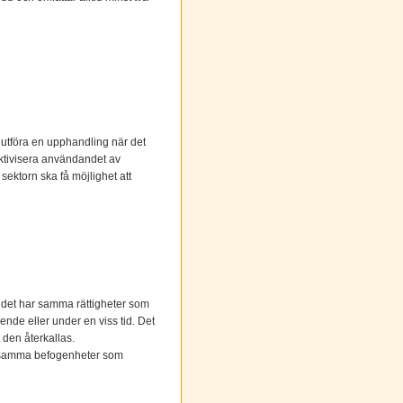
 utföra en upphandling när det
fektivisera användandet av
sektorn ska få möjlighet att
udet har samma rättigheter som
ende eller under en viss tid. Det
t den återkallas.
is samma befogenheter som