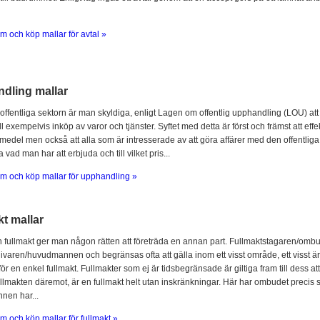
m och köp mallar för avtal »
dling mallar
offentliga sektorn är man skyldiga, enligt Lagen om offentlig upphandling (LOU) att
l exempelvis inköp av varor och tjänster. Syftet med detta är först och främst att ef
 medel men också att alla som är intresserade av att göra affärer med den offentliga 
 vad man har att erbjuda och till vilket pris...
m och köp mallar för upphandling »
t mallar
fullmakt ger man någon rätten att företräda en annan part. Fullmaktstagaren/omb
ivaren/huvudmannen och begränsas ofta att gälla inom ett visst område, ett visst är
för en enkel fullmakt. Fullmakter som ej är tidsbegränsade är giltiga fram till dess at
llmakten däremot, är en fullmakt helt utan inskränkningar. Här har ombudet prec
en har...
m och köp mallar för fullmakt »