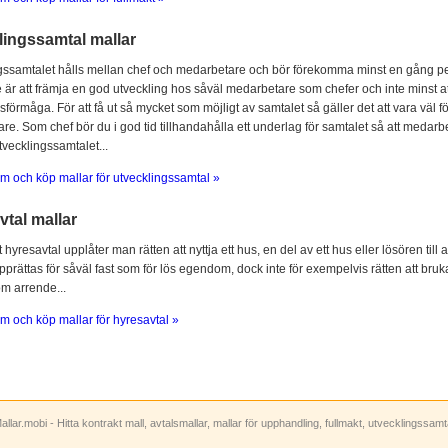
lingssamtal mallar
gssamtalet hålls mellan chef och medarbetare och bör förekomma minst en gång per
 är att främja en god utveckling hos såväl medarbetare som chefer och inte minst at
sförmåga. För att få ut så mycket som möjligt av samtalet så gäller det att vara vä
e. Som chef bör du i god tid tillhandahålla ett underlag för samtalet så att medarbe
utvecklingssamtalet...
m och köp mallar för utvecklingssamtal »
tal mallar
hyresavtal upplåter man rätten att nyttja ett hus, en del av ett hus eller lösören till
prättas för såväl fast som för lös egendom, dock inte för exempelvis rätten att bruka
om arrende...
m och köp mallar för hyresavtal »
allar.mobi - Hitta kontrakt mall, avtalsmallar, mallar för upphandling, fullmakt, utvecklingssam