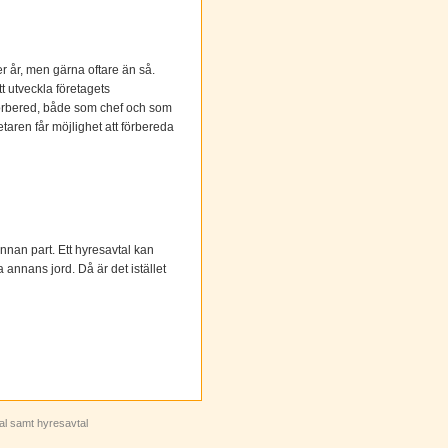
 år, men gärna oftare än så.
t utveckla företagets
l förbered, både som chef och som
taren får möjlighet att förbereda
 annan part. Ett hyresavtal kan
 annans jord. Då är det istället
tal samt hyresavtal