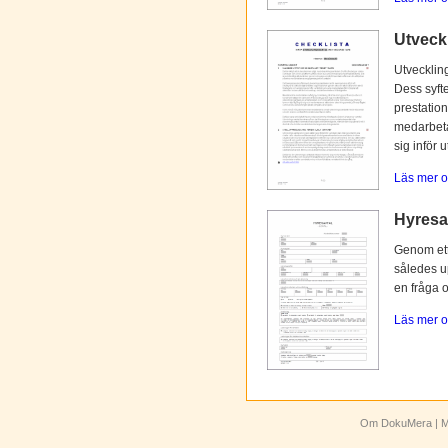
Utveck
Utvecklin
Dess syfte
prestation
medarbetar
sig inför 
Läs mer o
Hyresav
Genom ett 
således up
en fråga 
Läs mer o
Om DokuMera
| M