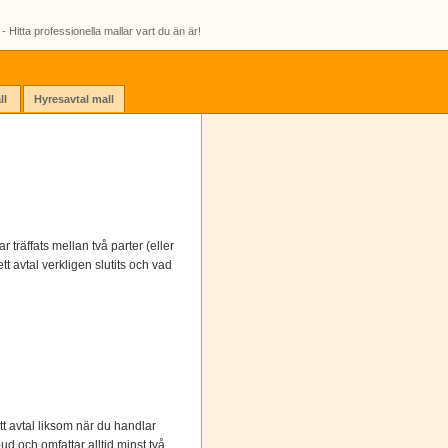
- Hitta professionella mallar vart du än är!
ll
Hyresavtal mall
r träffats mellan två parter (eller
tt avtal verkligen slutits och vad
tt avtal liksom när du handlar
ud och omfattar alltid minst två