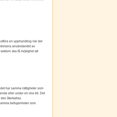
 utföra en upphandling när det
fektivisera användandet av
sektorn ska få möjlighet att
udet har samma rättigheter som
ende eller under en viss tid. Det
t den återkallas.
is samma befogenheter som