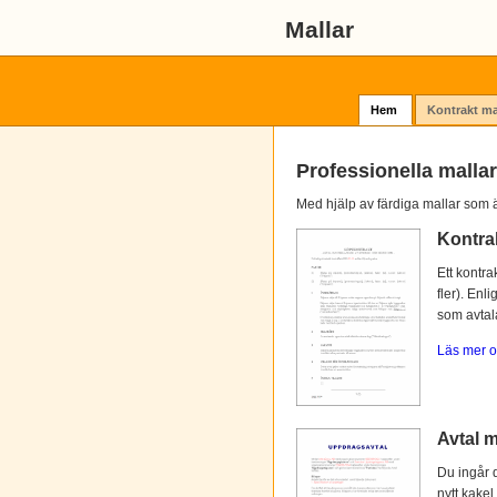
Mallar
Hem
Kontrakt ma
Professionella mallar
Med hjälp av färdiga mallar som ä
Kontra
Ett kontra
fler). Enl
som avtalat
Läs mer o
Avtal m
Du ingår d
nytt kakel