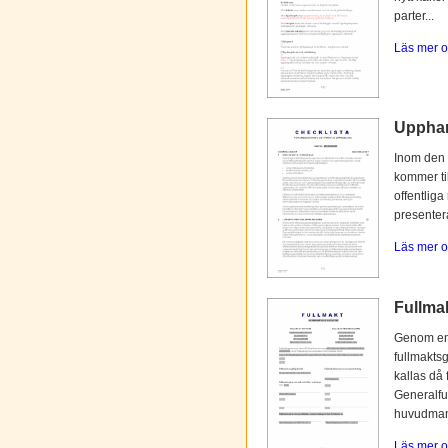
parter...
Läs mer o
Upphan
Inom den 
kommer til
offentliga
presentera
Läs mer o
Fullmak
Genom en 
fullmaktsg
kallas då 
Generalfu
huvudmann
Läs mer o