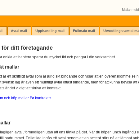
Mallar.mobi 
ll
Avtal mall
Upphandling mall
Fullmakt mall
Utvecklingssamtal ma
 för ditt företagande
r enkla att hantera sparar du mycket tid och pengar i din verksamhet.
kt mallar
kt är ett skriftligt avtal som är juridiskt bindande och visar att en överenskommelse ha
igt svensk lag är även ett muntligt avtal oftast bindande, men för att kunna bevisa att e
s är det viktigt att skriva ett kontrakt...
m och köp mallar för kontrakt »
allar
agligen avtal, förmodligen utan att ens tänka på det. När du köper lunch ingår du e
 till badrummet. Enligt lag ingås ett avtal genom att en accept görs på ett lämnat anb