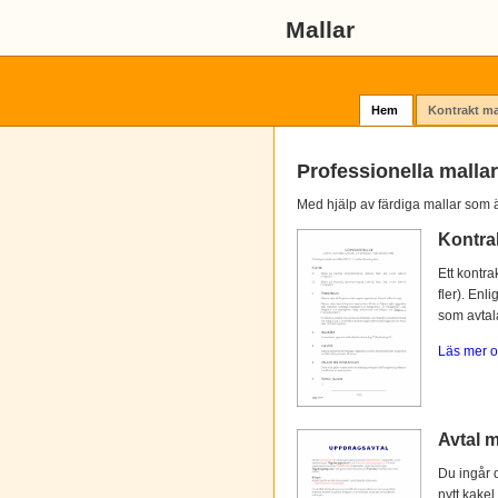
Mallar
Hem
Kontrakt ma
Professionella mallar
Med hjälp av färdiga mallar som ä
Kontra
Ett kontra
fler). Enl
som avtalat
Läs mer o
Avtal m
Du ingår d
nytt kakel