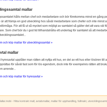
lingssamtal mallar
gssamtalet hålls mellan chef och medarbetare och bör förekomma minst en gång per
 är att främja en god utveckling hos såväl medarbetare som chefer och inte minst at
sförmåga. För att få ut så mycket som möjligt av samtalet så gäller det att vara vä
e. Som chef bör du i god tid tillhandahålla ett underlag för samtalet så att medarbe
utvecklingssamtalet...
m och köp mallar för utvecklingssamtal »
tal mallar
hyresavtal upplåter man rätten att nyttja ett hus, en del av ett hus eller lösören till
prättas för såväl fast som för lös egendom, dock inte för exempelvis rätten att bruka
om arrende...
m och köp mallar för hyresavtal »
allar.mobi - Hitta kontrakt mall, avtalsmallar, mallar för upphandling, fullmakt, utvecklingssam