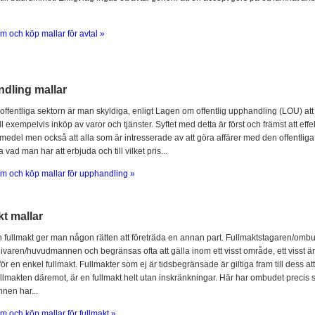
m och köp mallar för avtal »
dling mallar
offentliga sektorn är man skyldiga, enligt Lagen om offentlig upphandling (LOU) att
l exempelvis inköp av varor och tjänster. Syftet med detta är först och främst att ef
 medel men också att alla som är intresserade av att göra affärer med den offentliga 
 vad man har att erbjuda och till vilket pris...
m och köp mallar för upphandling »
t mallar
fullmakt ger man någon rätten att företräda en annan part. Fullmaktstagaren/omb
ivaren/huvudmannen och begränsas ofta att gälla inom ett visst område, ett visst är
för en enkel fullmakt. Fullmakter som ej är tidsbegränsade är giltiga fram till dess at
llmakten däremot, är en fullmakt helt utan inskränkningar. Här har ombudet prec
en har...
m och köp mallar för fullmakt »