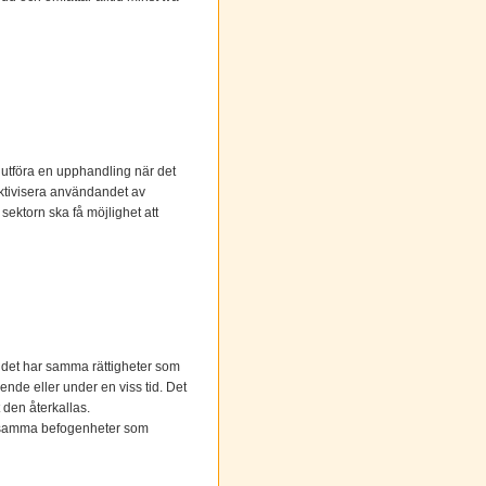
 utföra en upphandling när det
fektivisera användandet av
sektorn ska få möjlighet att
udet har samma rättigheter som
ende eller under en viss tid. Det
t den återkallas.
is samma befogenheter som