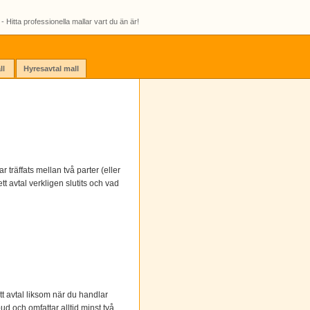
- Hitta professionella mallar vart du än är!
ll
Hyresavtal mall
r träffats mellan två parter (eller
tt avtal verkligen slutits och vad
tt avtal liksom när du handlar
ud och omfattar alltid minst två