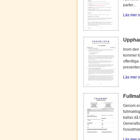
parter...
Läs mer o
Upphan
Inom den 
kommer til
offentliga
presentera
Läs mer o
Fullmak
Genom en 
fullmaktsg
kallas då 
Generalfu
huvudmann
Läs mer o