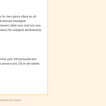
 år, men gärna oftare än så.
t utveckla företagets
l förbered, både som chef och som
taren får möjlighet att förbereda
 annan part. Ett hyresavtal kan
 annans jord. Då är det istället
tal samt hyresavtal