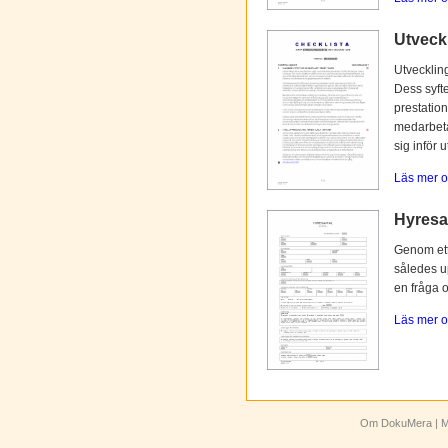
Utveck
Utvecklin
Dess syfte
prestation
medarbetar
sig inför 
Läs mer o
Hyresav
Genom ett 
således up
en fråga 
Läs mer o
Om DokuMera
| M