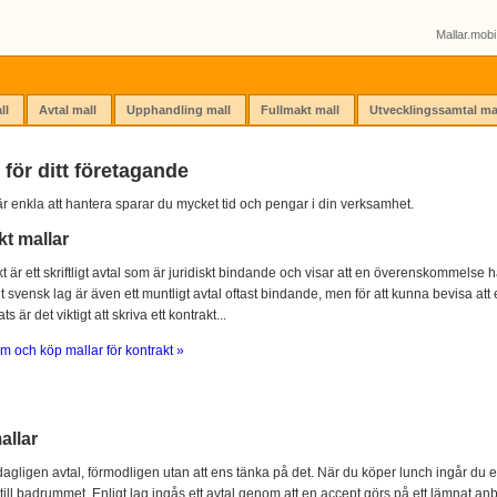
Mallar.mobi 
ll
Avtal mall
Upphandling mall
Fullmakt mall
Utvecklingssamtal ma
 för ditt företagande
r enkla att hantera sparar du mycket tid och pengar i din verksamhet.
kt mallar
kt är ett skriftligt avtal som är juridiskt bindande och visar att en överenskommelse ha
igt svensk lag är även ett muntligt avtal oftast bindande, men för att kunna bevisa att e
s är det viktigt att skriva ett kontrakt...
m och köp mallar för kontrakt »
allar
agligen avtal, förmodligen utan att ens tänka på det. När du köper lunch ingår du e
 till badrummet. Enligt lag ingås ett avtal genom att en accept görs på ett lämnat anb