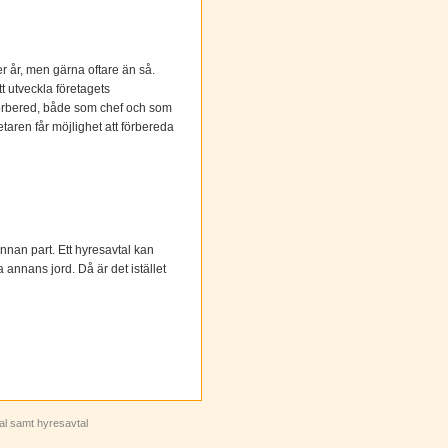
 år, men gärna oftare än så.
t utveckla företagets
l förbered, både som chef och som
taren får möjlighet att förbereda
 annan part. Ett hyresavtal kan
 annans jord. Då är det istället
tal samt hyresavtal