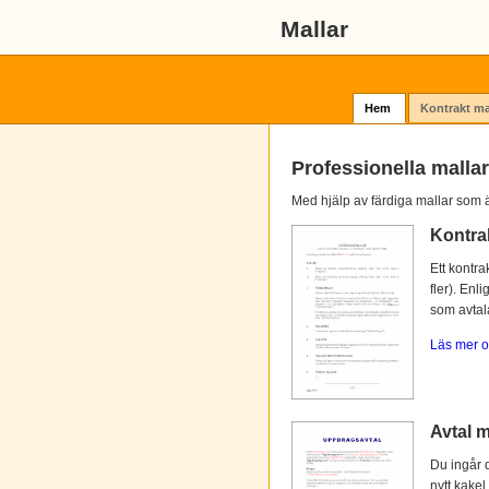
Mallar
Hem
Kontrakt ma
Professionella mallar
Med hjälp av färdiga mallar som ä
Kontra
Ett kontra
fler). Enl
som avtalat
Läs mer o
Avtal m
Du ingår d
nytt kakel