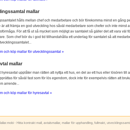
lingssamtal mallar
gssamtalet hålls mellan chef och medarbetare och bör förekomma minst en gång per
 är att främja en god utveckling hos såväl medarbetare som chefer och inte minst at
sförmåga. För att få ut så mycket som möjligt av samtalet så gäller det att vara vä
e. Som chef bör du i god tid tillhandahålla ett underlag för samtalet så att medarbe
utvecklingssamtalet...
m och köp mallar för utvecklingssamtal »
tal mallar
hyresavtal upplåter man rätten att nyttja ett hus, en del av ett hus eller lösören till
prättas för såväl fast som för lös egendom, dock inte för exempelvis rätten att bruka
om arrende...
m och köp mallar för hyresavtal »
allar.mobi - Hitta kontrakt mall, avtalsmallar, mallar för upphandling, fullmakt, utvecklingssam