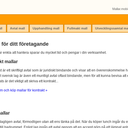
Mallar.mobi 
ll
Avtal mall
Upphandling mall
Fullmakt mall
Utvecklingssamtal ma
 för ditt företagande
r enkla att hantera sparar du mycket tid och pengar i din verksamhet.
kt mallar
kt är ett skriftligt avtal som är juridiskt bindande och visar att en överenskommelse ha
igt svensk lag är även ett muntligt avtal oftast bindande, men för att kunna bevisa att e
s är det viktigt att skriva ett kontrakt...
m och köp mallar för kontrakt »
allar
agligen avtal, förmodligen utan att ens tänka på det. När du köper lunch ingår du e
 till badrummet. Enligt lag ingås ett avtal genom att en accept görs på ett lämnat anb