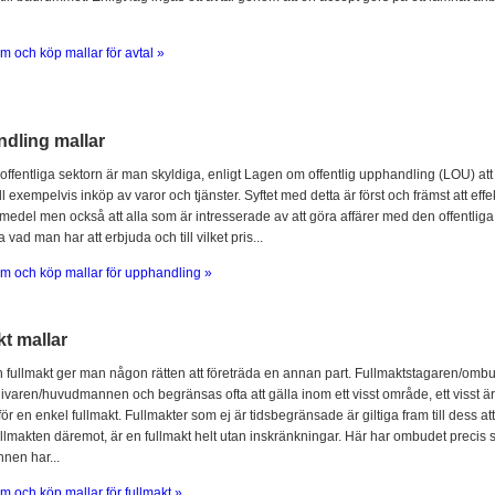
m och köp mallar för avtal »
dling mallar
offentliga sektorn är man skyldiga, enligt Lagen om offentlig upphandling (LOU) att
l exempelvis inköp av varor och tjänster. Syftet med detta är först och främst att ef
 medel men också att alla som är intresserade av att göra affärer med den offentliga 
 vad man har att erbjuda och till vilket pris...
m och köp mallar för upphandling »
t mallar
fullmakt ger man någon rätten att företräda en annan part. Fullmaktstagaren/omb
ivaren/huvudmannen och begränsas ofta att gälla inom ett visst område, ett visst är
för en enkel fullmakt. Fullmakter som ej är tidsbegränsade är giltiga fram till dess at
llmakten däremot, är en fullmakt helt utan inskränkningar. Här har ombudet prec
en har...
m och köp mallar för fullmakt »