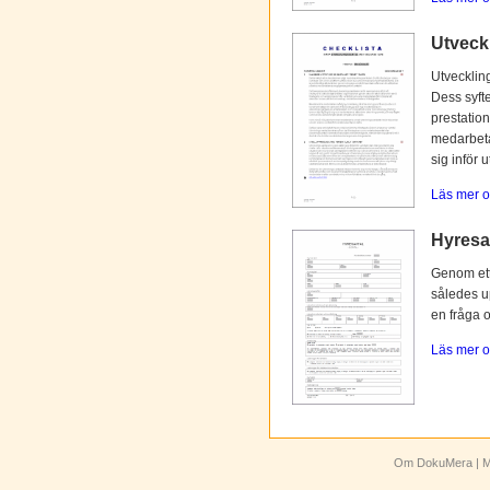
Utveck
Utvecklin
Dess syfte
prestation
medarbetar
sig inför 
Läs mer o
Hyresav
Genom ett 
således up
en fråga 
Läs mer o
Om DokuMera
| M