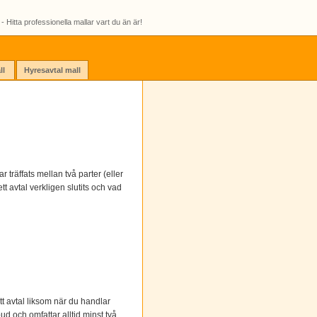
- Hitta professionella mallar vart du än är!
ll
Hyresavtal mall
r träffats mellan två parter (eller
tt avtal verkligen slutits och vad
tt avtal liksom när du handlar
ud och omfattar alltid minst två