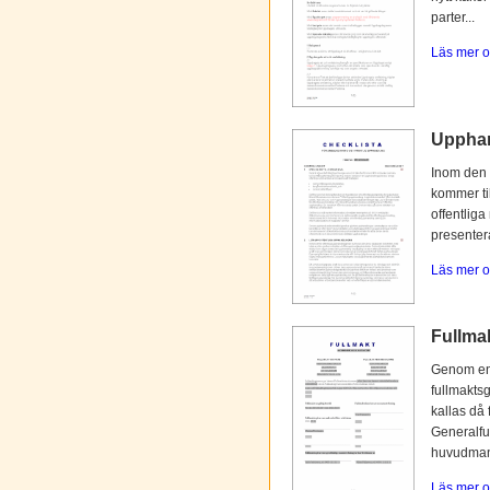
parter...
Läs mer o
Upphan
Inom den 
kommer til
offentliga
presentera
Läs mer o
Fullmak
Genom en 
fullmaktsg
kallas då 
Generalfu
huvudmann
Läs mer o