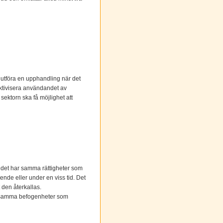
 utföra en upphandling när det
fektivisera användandet av
sektorn ska få möjlighet att
udet har samma rättigheter som
ende eller under en viss tid. Det
t den återkallas.
is samma befogenheter som