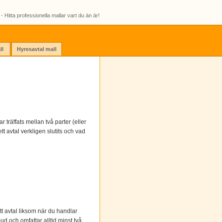
- Hitta professionella mallar vart du än är!
ll
Hyresavtal mall
r träffats mellan två parter (eller
tt avtal verkligen slutits och vad
tt avtal liksom när du handlar
ud och omfattar alltid minst två