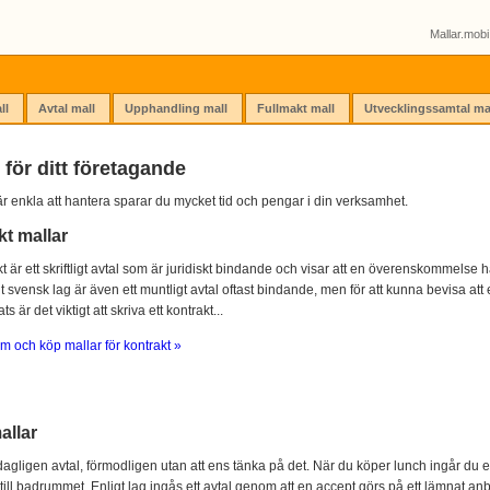
Mallar.mobi 
ll
Avtal mall
Upphandling mall
Fullmakt mall
Utvecklingssamtal ma
 för ditt företagande
r enkla att hantera sparar du mycket tid och pengar i din verksamhet.
kt mallar
kt är ett skriftligt avtal som är juridiskt bindande och visar att en överenskommelse ha
igt svensk lag är även ett muntligt avtal oftast bindande, men för att kunna bevisa att e
s är det viktigt att skriva ett kontrakt...
m och köp mallar för kontrakt »
allar
agligen avtal, förmodligen utan att ens tänka på det. När du köper lunch ingår du e
 till badrummet. Enligt lag ingås ett avtal genom att en accept görs på ett lämnat anb