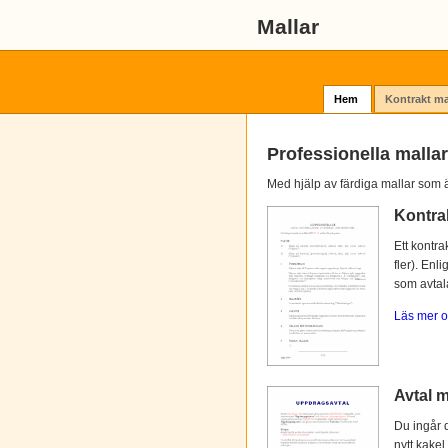
Mallar
Hem
Kontrakt ma
Professionella mallar
Med hjälp av färdiga mallar som ä
Kontra
Ett kontra
fler). Enl
som avtalat
Läs mer o
Avtal m
Du ingår d
nytt kakel