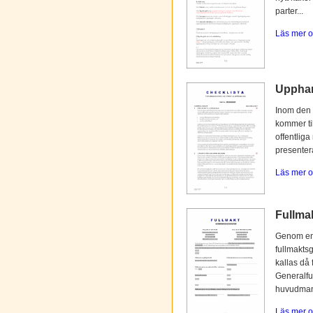
parter...
Läs mer o
Upphan
Inom den 
kommer til
offentliga
presentera
Läs mer o
Fullmak
Genom en 
fullmaktsg
kallas då 
Generalfu
huvudmann
Läs mer o