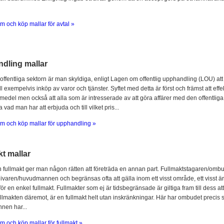
m och köp mallar för avtal »
dling mallar
offentliga sektorn är man skyldiga, enligt Lagen om offentlig upphandling (LOU) att
l exempelvis inköp av varor och tjänster. Syftet med detta är först och främst att ef
 medel men också att alla som är intresserade av att göra affärer med den offentliga 
 vad man har att erbjuda och till vilket pris...
m och köp mallar för upphandling »
t mallar
fullmakt ger man någon rätten att företräda en annan part. Fullmaktstagaren/omb
ivaren/huvudmannen och begränsas ofta att gälla inom ett visst område, ett visst är
för en enkel fullmakt. Fullmakter som ej är tidsbegränsade är giltiga fram till dess at
llmakten däremot, är en fullmakt helt utan inskränkningar. Här har ombudet prec
en har...
m och köp mallar för fullmakt »