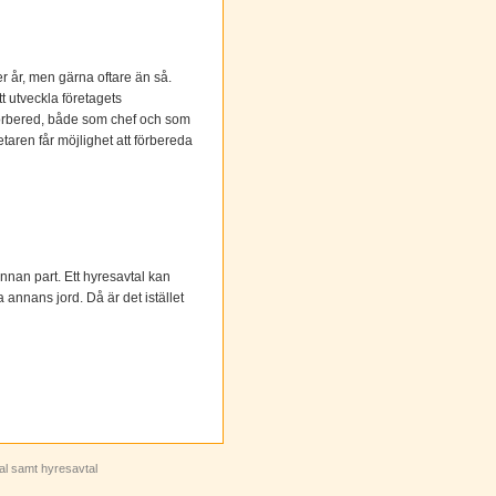
 år, men gärna oftare än så.
t utveckla företagets
l förbered, både som chef och som
taren får möjlighet att förbereda
 annan part. Ett hyresavtal kan
 annans jord. Då är det istället
tal samt hyresavtal