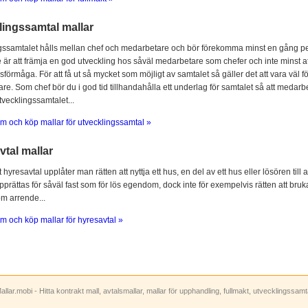
lingssamtal mallar
gssamtalet hålls mellan chef och medarbetare och bör förekomma minst en gång per
 är att främja en god utveckling hos såväl medarbetare som chefer och inte minst at
sförmåga. För att få ut så mycket som möjligt av samtalet så gäller det att vara vä
e. Som chef bör du i god tid tillhandahålla ett underlag för samtalet så att medarbe
utvecklingssamtalet...
m och köp mallar för utvecklingssamtal »
tal mallar
hyresavtal upplåter man rätten att nyttja ett hus, en del av ett hus eller lösören till
prättas för såväl fast som för lös egendom, dock inte för exempelvis rätten att bruka
om arrende...
m och köp mallar för hyresavtal »
allar.mobi - Hitta kontrakt mall, avtalsmallar, mallar för upphandling, fullmakt, utvecklingssam