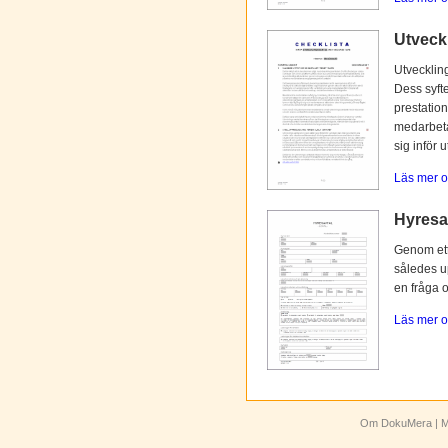
Utveck
Utvecklin
Dess syfte
prestation
medarbetar
sig inför 
Läs mer o
Hyresav
Genom ett 
således up
en fråga 
Läs mer o
Om DokuMera
| M