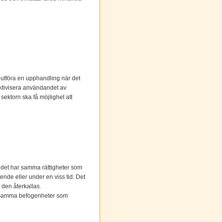
 utföra en upphandling när det
fektivisera användandet av
sektorn ska få möjlighet att
udet har samma rättigheter som
ende eller under en viss tid. Det
t den återkallas.
is samma befogenheter som