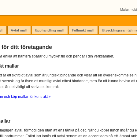
Mallar.mobi 
ll
Avtal mall
Upphandling mall
Fullmakt mall
Utvecklingssamtal ma
 för ditt företagande
r enkla att hantera sparar du mycket tid och pengar i din verksamhet.
kt mallar
kt är ett skriftligt avtal som är juridiskt bindande och visar att en överenskommelse ha
igt svensk lag är även ett muntligt avtal oftast bindande, men för att kunna bevisa att e
s är det viktigt att skriva ett kontrakt...
m och köp mallar för kontrakt »
allar
agligen avtal, förmodligen utan att ens tänka på det. När du köper lunch ingår du e
 till badrummet. Enligt lag ingås ett avtal genom att en accept görs på ett lämnat anb