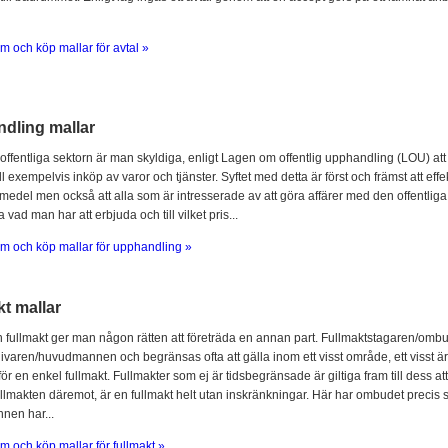
m och köp mallar för avtal »
dling mallar
offentliga sektorn är man skyldiga, enligt Lagen om offentlig upphandling (LOU) att
l exempelvis inköp av varor och tjänster. Syftet med detta är först och främst att ef
 medel men också att alla som är intresserade av att göra affärer med den offentliga 
 vad man har att erbjuda och till vilket pris...
m och köp mallar för upphandling »
t mallar
fullmakt ger man någon rätten att företräda en annan part. Fullmaktstagaren/omb
ivaren/huvudmannen och begränsas ofta att gälla inom ett visst område, ett visst är
för en enkel fullmakt. Fullmakter som ej är tidsbegränsade är giltiga fram till dess at
llmakten däremot, är en fullmakt helt utan inskränkningar. Här har ombudet prec
en har...
m och köp mallar för fullmakt »