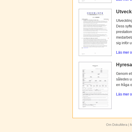
Utveck
Utvecklin
Dess syfte
prestation
medarbetar
sig inför 
Läs mer o
Hyresav
Genom ett 
således up
en fråga 
Läs mer o
Om DokuMera
| M