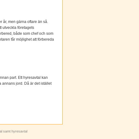
 år, men gärna oftare än så.
t utveckla företagets
l förbered, både som chef och som
taren får möjlighet att förbereda
 annan part. Ett hyresavtal kan
 annans jord. Då är det istället
tal samt hyresavtal