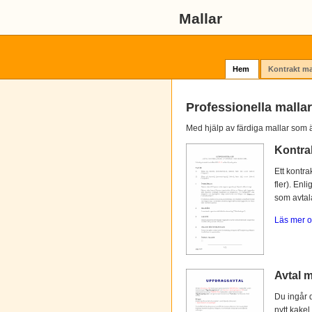
Mallar
Hem
Kontrakt ma
Professionella mallar
Med hjälp av färdiga mallar som ä
Kontra
Ett kontra
fler). Enl
som avtalat
Läs mer o
Avtal m
Du ingår d
nytt kakel