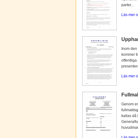
parter...
Läs mer o
Upphan
Inom den 
kommer til
offentliga
presentera
Läs mer o
Fullmak
Genom en 
fullmaktsg
kallas då 
Generalfu
huvudmann
Läs mer o