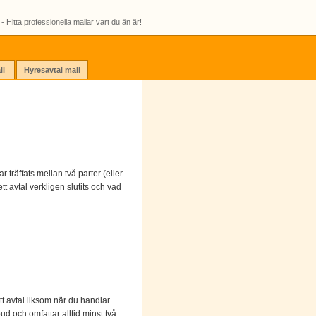
- Hitta professionella mallar vart du än är!
ll
Hyresavtal mall
r träffats mellan två parter (eller
tt avtal verkligen slutits och vad
tt avtal liksom när du handlar
ud och omfattar alltid minst två