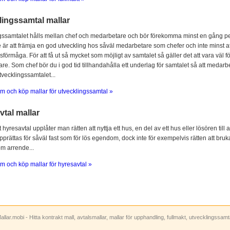
lingssamtal mallar
gssamtalet hålls mellan chef och medarbetare och bör förekomma minst en gång per
 är att främja en god utveckling hos såväl medarbetare som chefer och inte minst at
sförmåga. För att få ut så mycket som möjligt av samtalet så gäller det att vara vä
e. Som chef bör du i god tid tillhandahålla ett underlag för samtalet så att medarbe
utvecklingssamtalet...
m och köp mallar för utvecklingssamtal »
tal mallar
hyresavtal upplåter man rätten att nyttja ett hus, en del av ett hus eller lösören till
prättas för såväl fast som för lös egendom, dock inte för exempelvis rätten att bruka
om arrende...
m och köp mallar för hyresavtal »
allar.mobi - Hitta kontrakt mall, avtalsmallar, mallar för upphandling, fullmakt, utvecklingssam