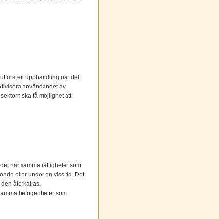
 utföra en upphandling när det
fektivisera användandet av
sektorn ska få möjlighet att
udet har samma rättigheter som
ende eller under en viss tid. Det
t den återkallas.
is samma befogenheter som