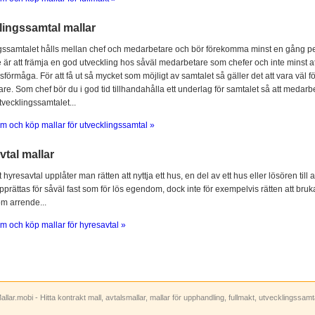
lingssamtal mallar
gssamtalet hålls mellan chef och medarbetare och bör förekomma minst en gång per
 är att främja en god utveckling hos såväl medarbetare som chefer och inte minst at
sförmåga. För att få ut så mycket som möjligt av samtalet så gäller det att vara vä
e. Som chef bör du i god tid tillhandahålla ett underlag för samtalet så att medarbe
utvecklingssamtalet...
m och köp mallar för utvecklingssamtal »
tal mallar
hyresavtal upplåter man rätten att nyttja ett hus, en del av ett hus eller lösören till
prättas för såväl fast som för lös egendom, dock inte för exempelvis rätten att bruka
om arrende...
m och köp mallar för hyresavtal »
allar.mobi - Hitta kontrakt mall, avtalsmallar, mallar för upphandling, fullmakt, utvecklingssam