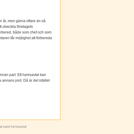
 år, men gärna oftare än så.
t utveckla företagets
l förbered, både som chef och som
taren får möjlighet att förbereda
 annan part. Ett hyresavtal kan
 annans jord. Då är det istället
tal samt hyresavtal