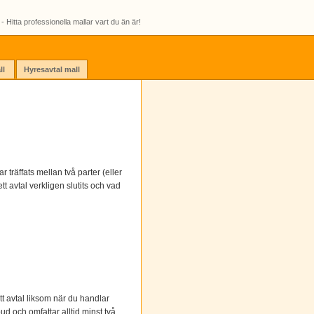
- Hitta professionella mallar vart du än är!
ll
Hyresavtal mall
r träffats mellan två parter (eller
tt avtal verkligen slutits och vad
tt avtal liksom när du handlar
ud och omfattar alltid minst två