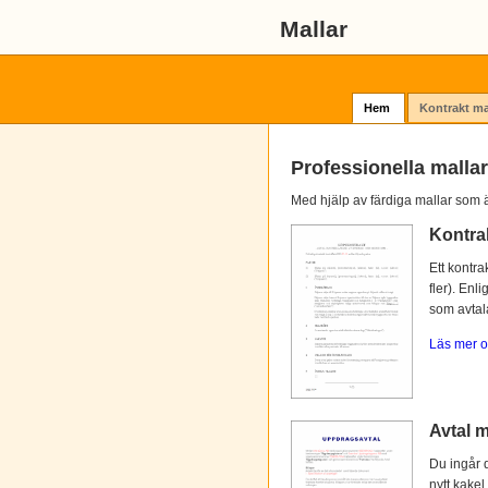
Mallar
Hem
Kontrakt ma
Professionella mallar
Med hjälp av färdiga mallar som ä
Kontra
Ett kontra
fler). Enl
som avtalat
Läs mer o
Avtal m
Du ingår d
nytt kakel