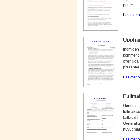
parter...
Läs mer o
Upphan
Inom den 
kommer til
offentliga
presentera
Läs mer o
Fullmak
Genom en 
fullmaktsg
kallas då 
Generalfu
huvudmann
Läs mer o