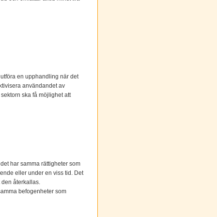
 utföra en upphandling när det
fektivisera användandet av
sektorn ska få möjlighet att
udet har samma rättigheter som
ende eller under en viss tid. Det
t den återkallas.
is samma befogenheter som