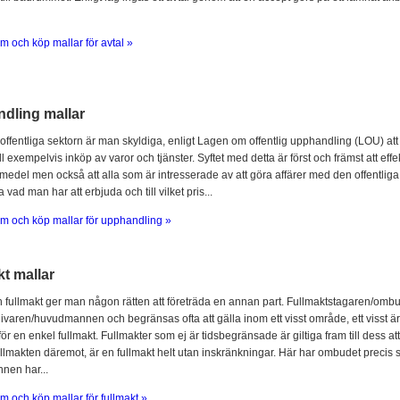
m och köp mallar för avtal »
dling mallar
offentliga sektorn är man skyldiga, enligt Lagen om offentlig upphandling (LOU) att
l exempelvis inköp av varor och tjänster. Syftet med detta är först och främst att ef
 medel men också att alla som är intresserade av att göra affärer med den offentliga 
 vad man har att erbjuda och till vilket pris...
m och köp mallar för upphandling »
t mallar
fullmakt ger man någon rätten att företräda en annan part. Fullmaktstagaren/omb
ivaren/huvudmannen och begränsas ofta att gälla inom ett visst område, ett visst är
för en enkel fullmakt. Fullmakter som ej är tidsbegränsade är giltiga fram till dess at
llmakten däremot, är en fullmakt helt utan inskränkningar. Här har ombudet prec
en har...
m och köp mallar för fullmakt »