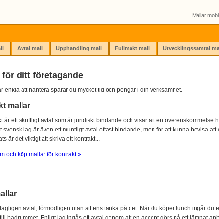
Mallar.mobi 
ll
Avtal mall
Upphandling mall
Fullmakt mall
Utvecklingssamtal ma
 för ditt företagande
r enkla att hantera sparar du mycket tid och pengar i din verksamhet.
kt mallar
kt är ett skriftligt avtal som är juridiskt bindande och visar att en överenskommelse ha
igt svensk lag är även ett muntligt avtal oftast bindande, men för att kunna bevisa att e
s är det viktigt att skriva ett kontrakt...
m och köp mallar för kontrakt »
allar
agligen avtal, förmodligen utan att ens tänka på det. När du köper lunch ingår du e
 till badrummet. Enligt lag ingås ett avtal genom att en accept görs på ett lämnat anb