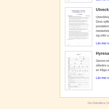
Utveck
Utvecklin
Dess syfte
prestation
medarbetar
sig inför 
Läs mer o
Hyresav
Genom ett 
således up
en fråga 
Läs mer o
Om DokuMera
| M