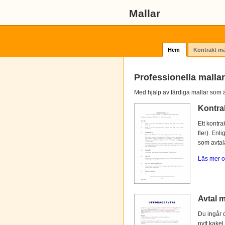
Mallar
Hem
Kontrakt ma
Professionella mallar
Med hjälp av färdiga mallar som ä
Kontra
Ett kontra
fler). Enl
som avtalat
Läs mer o
Avtal m
Du ingår d
nytt kakel