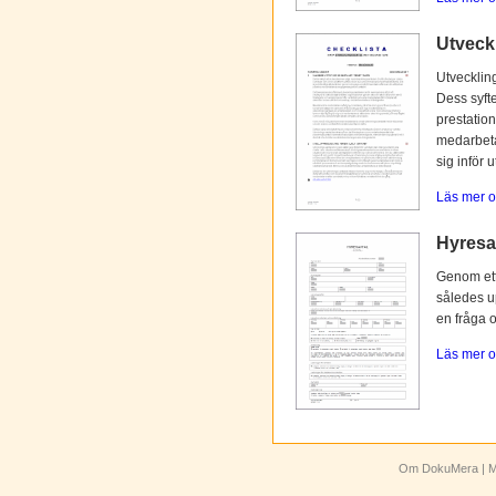
Utveck
Utvecklin
Dess syfte
prestation
medarbetar
sig inför 
Läs mer o
Hyresav
Genom ett 
således up
en fråga 
Läs mer o
Om DokuMera
| M