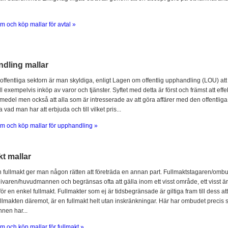
m och köp mallar för avtal »
dling mallar
offentliga sektorn är man skyldiga, enligt Lagen om offentlig upphandling (LOU) att
l exempelvis inköp av varor och tjänster. Syftet med detta är först och främst att ef
 medel men också att alla som är intresserade av att göra affärer med den offentliga 
 vad man har att erbjuda och till vilket pris...
m och köp mallar för upphandling »
t mallar
fullmakt ger man någon rätten att företräda en annan part. Fullmaktstagaren/omb
ivaren/huvudmannen och begränsas ofta att gälla inom ett visst område, ett visst är
för en enkel fullmakt. Fullmakter som ej är tidsbegränsade är giltiga fram till dess at
llmakten däremot, är en fullmakt helt utan inskränkningar. Här har ombudet prec
en har...
m och köp mallar för fullmakt »