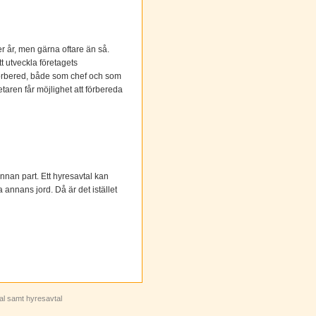
 år, men gärna oftare än så.
t utveckla företagets
l förbered, både som chef och som
taren får möjlighet att förbereda
 annan part. Ett hyresavtal kan
 annans jord. Då är det istället
tal samt hyresavtal