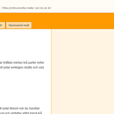
- Hitta professionella mallar vart du än är!
ll
Hyresavtal mall
r träffats mellan två parter (eller
tt avtal verkligen slutits och vad
tt avtal liksom när du handlar
ud och omfattar alltid minst två