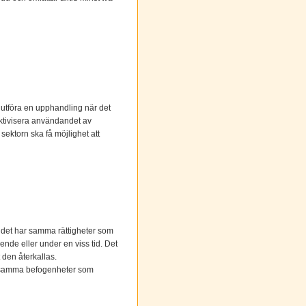
 utföra en upphandling när det
fektivisera användandet av
sektorn ska få möjlighet att
udet har samma rättigheter som
ende eller under en viss tid. Det
t den återkallas.
is samma befogenheter som