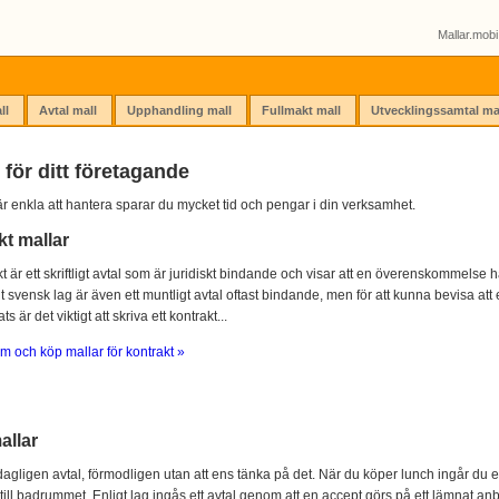
Mallar.mobi 
ll
Avtal mall
Upphandling mall
Fullmakt mall
Utvecklingssamtal ma
 för ditt företagande
r enkla att hantera sparar du mycket tid och pengar i din verksamhet.
kt mallar
kt är ett skriftligt avtal som är juridiskt bindande och visar att en överenskommelse ha
igt svensk lag är även ett muntligt avtal oftast bindande, men för att kunna bevisa att e
s är det viktigt att skriva ett kontrakt...
m och köp mallar för kontrakt »
allar
agligen avtal, förmodligen utan att ens tänka på det. När du köper lunch ingår du e
 till badrummet. Enligt lag ingås ett avtal genom att en accept görs på ett lämnat anb