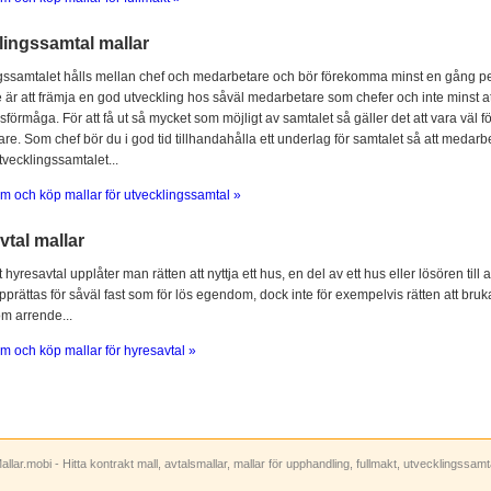
lingssamtal mallar
gssamtalet hålls mellan chef och medarbetare och bör förekomma minst en gång per
 är att främja en god utveckling hos såväl medarbetare som chefer och inte minst at
sförmåga. För att få ut så mycket som möjligt av samtalet så gäller det att vara vä
e. Som chef bör du i god tid tillhandahålla ett underlag för samtalet så att medarbe
utvecklingssamtalet...
m och köp mallar för utvecklingssamtal »
tal mallar
hyresavtal upplåter man rätten att nyttja ett hus, en del av ett hus eller lösören till
prättas för såväl fast som för lös egendom, dock inte för exempelvis rätten att bruka
om arrende...
m och köp mallar för hyresavtal »
allar.mobi - Hitta kontrakt mall, avtalsmallar, mallar för upphandling, fullmakt, utvecklingssam